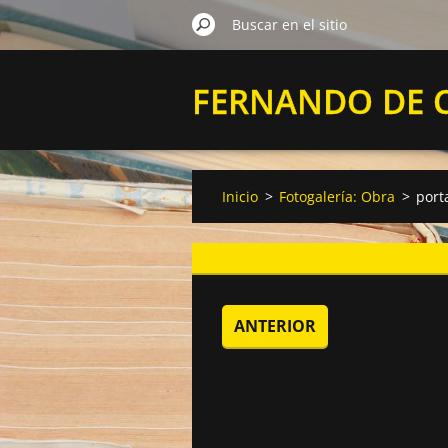
FERNANDO DE 
VELASCO
Inicio
>
Fotogalería: Obra
>
port
ANTERIOR