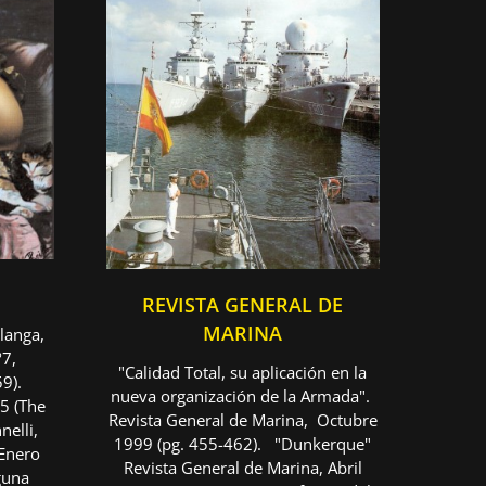
REVISTA GENERAL DE
MARINA
rlanga,
º7,
"Calidad Total, su aplicación en la
59).
nueva organización de la Armada".
5 (The
Revista General de Marina, Octubre
elli,
1999 (pg. 455-462). "Dunkerque"
 Enero
Revista General de Marina, Abril
guna