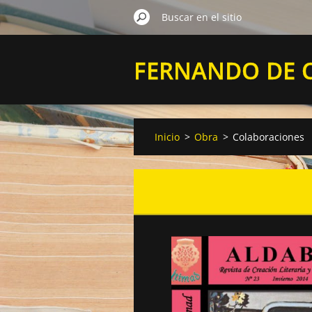
FERNANDO DE 
VELASCO
Inicio
>
Obra
>
Colaboraciones