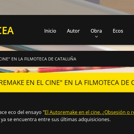
CEA
Inicio
Autor
Obra
Ecos
CINE" EN LA FILMOTECA DE CATALUÑA
REMAKE EN EL CINE" EN LA FILMOTECA DE
ace eco del ensayo "
El Autoremake en el cine. ¿Obsesión o r
 ya se encuentra entre sus últimas adquisiciones.