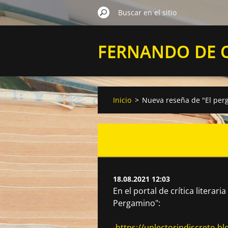
FERNANDO DE 
VELASCO
Inicio
>
Nueva reseña de "El per
18.08.2021 12:03
En el portal de crítica literar
Pergamino":
-https://unlectorindiscreto.