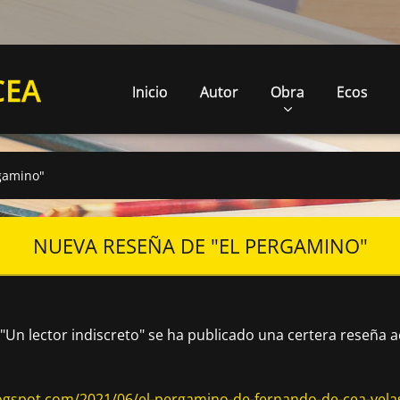
CEA
Inicio
Autor
Obra
Ecos
gamino"
NUEVA RESEÑA DE "EL PERGAMINO"
ia "Un lector indiscreto" se ha publicado una certera reseña a
blogspot.com/2021/06/el-pergamino-de-fernando-de-cea-vela