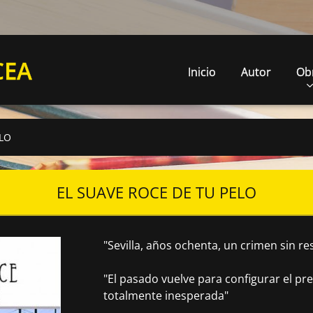
CEA
Inicio
Autor
Ob
ELO
EL SUAVE ROCE DE TU PELO
"Sevilla, años ochenta, un crimen sin res
"El pasado vuelve para configurar el p
totalmente inesperada"