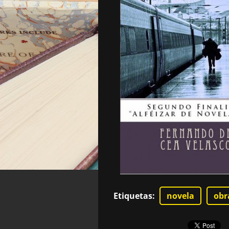
Etiquetas
:
novela
obr