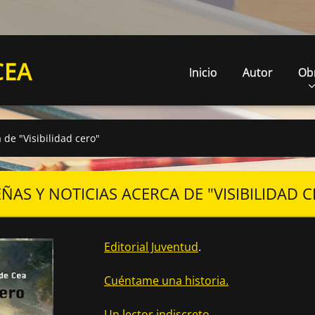
CEA
Inicio
Autor
Ob
 de "Visibilidad cero"
ÑAS Y NOTICIAS ACERCA DE "VISIBILIDAD 
Editorial Juventud
.
Cuéntame una historia.
Un lector indiscreto.