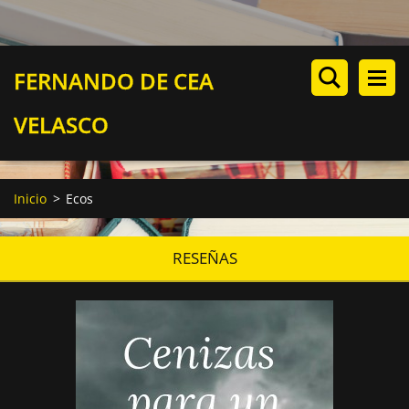
FERNANDO DE CEA
VELASCO
Inicio
>
Ecos
RESEÑAS